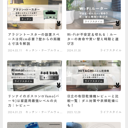
アラジントースターの設置スペ
Wi-Fiが不安定＆切れる｜ルー
ースは何cm必要？壁からの距離
ターの寿命や買い替え時期と選
と寸法を解説
び方
2024.03.11
キッチン・テーブルウェ
2024.01.30
ライフスタイル
ア
リンナイのガスコンロVamo(バ
日立の布団乾燥機レビューと比
ーモ)は家庭用最強レベルの火
較一覧｜ダニ対策や衣類乾燥に
力｜レビュー
も！
2024.01.23
キッチン・テーブルウェ
2023.12.28
ライフスタイル
ア