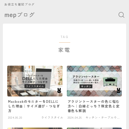
お役立ち雑記ブログ
mepブログ
TAG
家電
MacbookのモニターをDELLに
アラジントースターの色に悩む
した理由｜サイズ選び・つなぎ
方へ｜白緑どっち？限定色と定
方
番色も解説
2024.06.20
ライフスタイル
2024.04.26
キッチン・テーブルウェ
ア