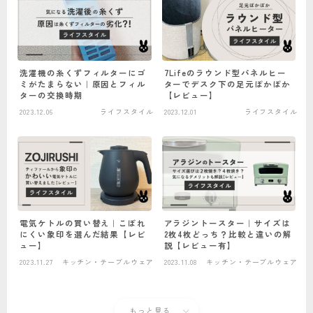
洗濯機の糸くずフィルターにゴ
7Lifeのラウンド型パネルヒー
ミがたまらない｜原因とフィル
ターでデスク下の足元ぽかぽか
ターの交換時期
【レビュー】
2023.12.06
ライフスタイル
2023.12.01
ライフスタイル
電気ケトルの買い替え｜こぼれ
アラジントースター｜サイズは
にくい象印を選んだ結果【レビ
2枚4枚どっち？比較と違いの解
ュー】
説【レビュー有】
2023.11.27
キッチン・テーブルウェア
2023.11.08
キッチン・テーブルウェア
もっと見る