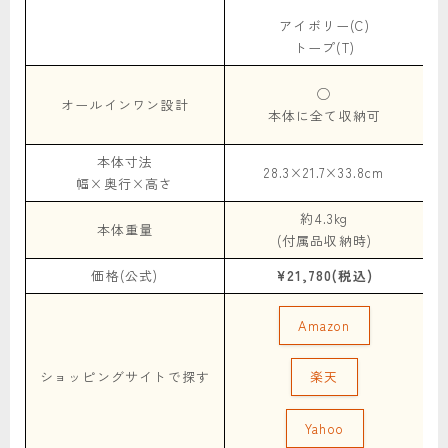
アイボリー(C)
トープ(T)
◯
オールインワン設計
本体に全て収納可
本体寸法
28.3×21.7×33.8cm
幅×奥行×高さ
約4.3kg
本体重量
(付属品収納時)
価格(公式)
¥21,780(税込)
Amazon
ショッピングサイトで探す
楽天
Yahoo