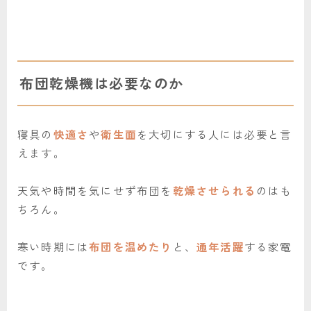
布団乾燥機は必要なのか
寝具の
快適さ
や
衛生面
を大切にする人には必要と言
えます。
天気や時間を気にせず布団を
乾燥させられる
のはも
ちろん。
寒い時期には
布団を温めたり
と、
通年活躍
する家電
です。