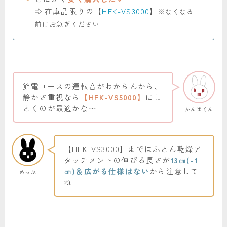
在庫品限りの【
HFK-VS3000
】
※なくなる
前にお急ぎください
節電コースの運転音がわからんから、
静かさ重視なら
【HFK-VS5000】
にし
とくのが最適かな〜
かんぱくん
【HFK-VS3000】まではふとん乾燥ア
タッチメントの伸びる長さが
13㎝(-1
㎝)＆広がる仕様はない
から注意して
めっぷ
ね