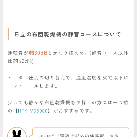
日立の布団乾燥機の静音コースについて
約30dB
運転音が
とかなり控えめ。(静音コース以外
約50dB
は
)
ヒーター出力の切り替えで、温風温度を50℃以下に
コントロールします。
少しでも静かな布団乾燥機をお探しの方には一つ前
の【
HFK-VS5000
】がおすすめです。
30dBで「深夜の郊外の住宅街、ささ