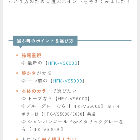
という方のために選ぶポイントを考えてみました！
選ぶ時のポイント＆選び方
節電
重視
最新の【
HFK-VS6000
】
静か
さ
が大切
一つ前の【
HFK-VS5000
】
本体のカラー
で選びたい
トープなら【HFK-VS6000】
ブルーグレーなら【HFK-VS5000】
※アイ
ボリーは【HFK-VS5000/6000】共通
シャンパンゴールドorメタリックグレーな
ら【HFK-VS3000】
とにかく
安く購入したい