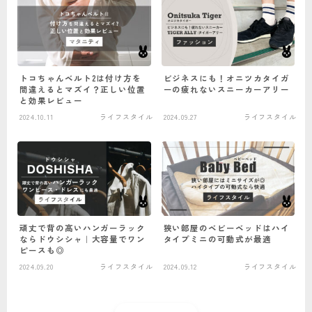
トコちゃんベルト2は付け方を
ビジネスにも！オニツカタイガ
間違えるとマズイ？正しい位置
ーの疲れないスニーカーアリー
と効果レビュー
2024.10.11
ライフスタイル
2024.09.27
ライフスタイル
頑丈で背の高いハンガーラック
狭い部屋のベビーベッドはハイ
ならドウシシャ｜大容量でワン
タイプミニの可動式が最適
ピースも◎
2024.09.20
ライフスタイル
2024.09.12
ライフスタイル