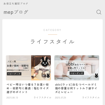
お役立ち雑記ブログ
mepブログ
CATEGORY
ライフスタイル
ベビー袴はいつ着る？お食い初
ubbi(ウッビ)おむつペールゴミ
め・初節句に最適｜悩むサイズ
箱の容量は何リットル？袋サイ
選びのポイント
ズとレビュー
2025.08.13
ライフスタイル
2025.07.29
ライフスタイル