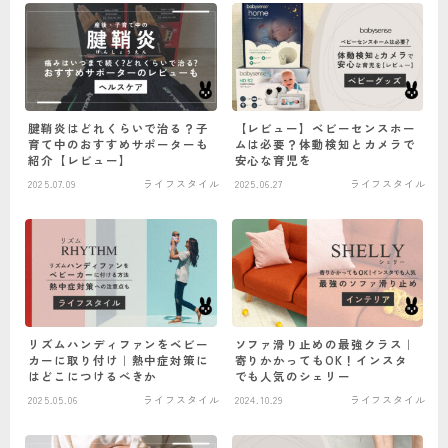
腱鞘炎はどれくらいで治る？子
【レビュー】ベビーセンスホー
育て中のおすすめサポーターも
ムは必要？体動検知とカメラで
紹介【レビュー】
安心な育児を
2025.07.09
ライフスタイル
2025.06.27
ライフスタイル
リズムハンディファンをベビー
ソファ滑り止めの最強クラス｜
カーに取り付け｜熱中症対策に
寄りかかってもOK！インスタ
はどこにつけるべきか
でも人気のシェリー
2025.05.06
ライフスタイル
2024.10.29
ライフスタイル