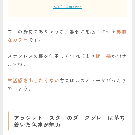
引用：Amazon
プロの厨房にありそうな、無骨さを感じさせる
男前
なカラー
です。
ステンレスの棚を使用していればより
統一感
が出せ
ますね。
生活感を出したくない
方にはこのカラーがぴったり
でしょう。
アラジントースターのダークグレーは落ち
着いた色味が魅力