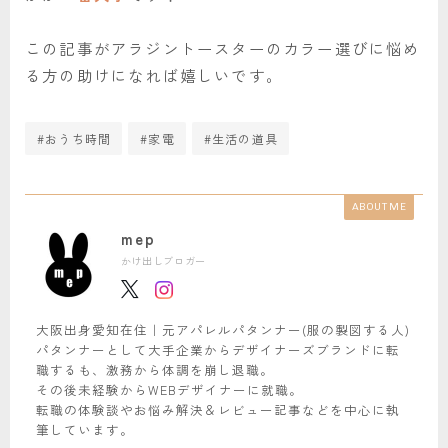
この記事がアラジントースターのカラー選びに悩め
る方の助けになれば嬉しいです。
#おうち時間
#家電
#生活の道具
ABOUT ME
mep
かけ出しブロガー
大阪出身愛知在住｜元アパレルパタンナー(服の製図する人)
パタンナーとして大手企業からデザイナーズブランドに転
職するも、激務から体調を崩し退職。
その後未経験からWEBデザイナーに就職。
転職の体験談やお悩み解決＆レビュー記事などを中心に執
筆しています。