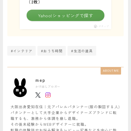
（2枚）
Yahoo!ショッピングで探す
ポチップ
#インテリア
#おうち時間
#生活の道具
ABOUT ME
mep
かけ出しブロガー
大阪出身愛知在住｜元アパレルパタンナー(服の製図する人)
パタンナーとして大手企業からデザイナーズブランドに転
職するも、激務から体調を崩し退職。
その後未経験からWEBデザイナーに就職。
転職の体験談やお悩み解決＆レビュー記事などを中心に執