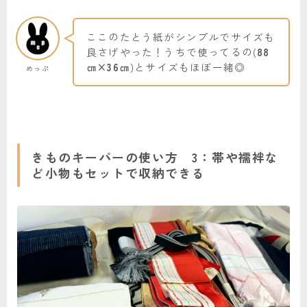
ここのたとう紙がシンプルでサイズも
良さげやった！うちで使ってるの(
88
㎝×36㎝
)とサイズもほぼ一緒◎
めっぷ
きものキーパーの使い方 3：帯や襦袢な
ど小物もセットで収納できる