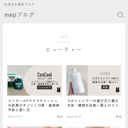
お役立ち雑記ブログ
mepブログ
TAG
ビューティー
コンクールFマウスウォッシュ
コタシャンプーの選び方と購入
の効果がすごい！口臭・歯周病
方法｜種類の比較一覧と口コミ
予防と使い方
2024.07.17
美容
2024.05.30
美容